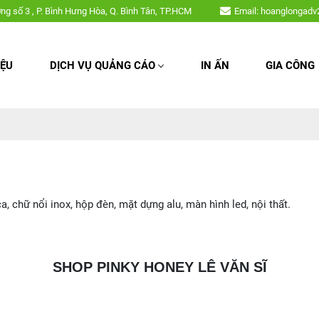
i mica, chữ nổi inox, hộp đèn, mặt dựng alu, màn hình led, nội thất,....
ờng số 3 , P. Bình Hưng Hòa, Q. Bình Tân, TP.HCM
Email: hoanglongad
IỆU
DỊCH VỤ QUẢNG CÁO
IN ẤN
GIA CÔNG
chữ nổi inox, hộp đèn, mặt dựng alu, màn hình led, nội thất.
SHOP PINKY HONEY LÊ VĂN SĨ