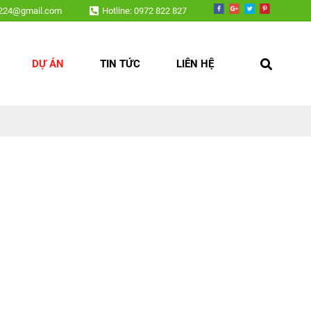
v224@gmail.com
Hotline: 0972 822 827
DỰ ÁN
TIN TỨC
LIÊN HỆ