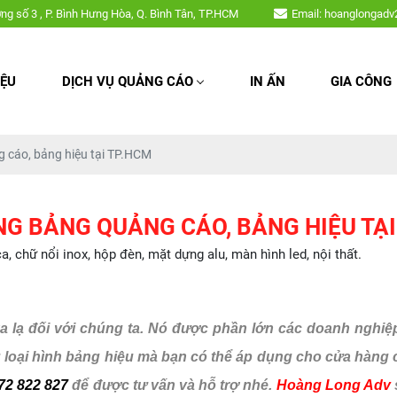
ca, chữ nổi inox, hộp đèn, mặt dựng alu, màn hình led, nội thất,....
ờng số 3 , P. Bình Hưng Hòa, Q. Bình Tân, TP.HCM
Email: hoanglongad
IỆU
DỊCH VỤ QUẢNG CÁO
IN ẤN
GIA CÔNG
g cáo, bảng hiệu tại TP.HCM
NG BẢNG QUẢNG CÁO, BẢNG HIỆU TẠI
chữ nổi inox, hộp đèn, mặt dựng alu, màn hình led, nội thất.
a lạ đối với chúng ta. Nó được phần lớn các doanh nghi
ều loại hình bảng hiệu mà bạn có thể áp dụng cho cửa hàng
72 822 827
để được tư vấn và hỗ trợ nhé.
Hoàng Long Adv