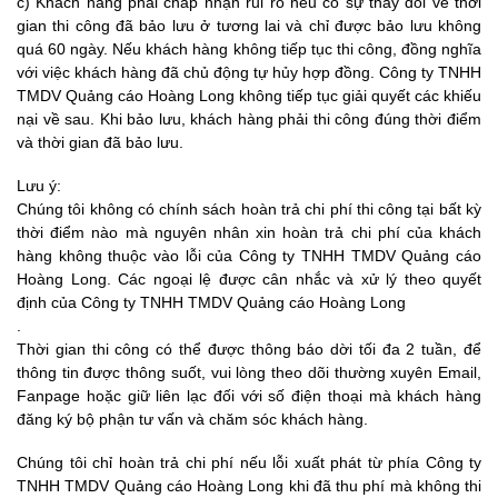
c) Khách hàng phải chấp nhận rủi ro nếu có sự thay đổi về thời
gian thi công đã bảo lưu ở tương lai và chỉ được bảo lưu không
quá 60 ngày. Nếu khách hàng không tiếp tục thi công, đồng nghĩa
với việc khách hàng đã chủ động tự hủy hợp đồng.
Công ty TNHH
TMDV Quảng cáo Hoàng Long
không tiếp tục giải quyết các khiếu
nại về sau. Khi bảo lưu, khách hàng phải thi công đúng thời điểm
và thời gian đã bảo lưu.
Lưu ý:
Chúng tôi không có chính sách hoàn trả chi phí thi công tại bất kỳ
thời điểm nào mà nguyên nhân xin hoàn trả chi phí của khách
hàng không thuộc vào lỗi của
Công ty TNHH TMDV Quảng cáo
Hoàng Long
. Các ngoại lệ được cân nhắc và xử lý theo quyết
định của
Công ty TNHH TMDV Quảng cáo Hoàng Long
.
Thời gian thi công có thể được thông báo dời tối đa 2 tuần, để
thông tin được thông suốt, vui lòng theo dõi thường xuyên Email,
Fanpage hoặc giữ liên lạc đối với số điện thoại mà khách hàng
đăng ký bộ phận tư vấn và chăm sóc khách hàng.
Chúng tôi chỉ hoàn trả chi phí nếu lỗi xuất phát từ phía
Công ty
TNHH TMDV Quảng cáo Hoàng Long
khi đã thu phí mà không thi