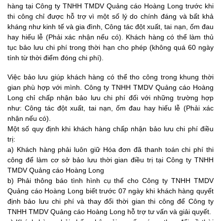
hàng tại
Công ty TNHH TMDV Quảng cáo Hoàng Long
trước khi
thi công chỉ được hỗ trợ vì một số lý do chính đáng và bất khả
kháng như kinh tế và gia đình, Công tác đột xuất, tai nạn, ốm đau
hay hiếu lễ (Phải xác nhận nếu có). Khách hàng có thể làm thủ
tục bảo lưu chi phí trong thời hạn cho phép (không quá 60 ngày
tính từ thời điểm đóng chi phí).
Việc bảo lưu giúp khách hàng có thể tho công trong khung thời
gian phù hợp với mình.
Công ty TNHH TMDV Quảng cáo Hoàng
Long
chỉ chấp nhận bảo lưu chi phí đối với những trường hợp
như: Công tác đột xuất, tai nạn, ốm đau hay hiếu lễ (Phải xác
nhận nếu có).
Một số quy định khi khách hàng chấp nhận bảo lưu chi phí điều
trị:
a) Khách hàng phải luôn giữ Hóa đơn đã thanh toán chi phí thi
công để làm cơ sở bảo lưu thời gian điều trị tại
Công ty TNHH
TMDV Quảng cáo Hoàng Long
b) Phải thông báo tình hình cụ thể cho
Công ty TNHH TMDV
Quảng cáo Hoàng Long
biết trước 07 ngày khi khách hàng quyết
định bảo lưu chi phí và thay đổi thời gian thi công để
Công ty
TNHH TMDV Quảng cáo Hoàng Long
hỗ trợ tư vấn và giải quyết.