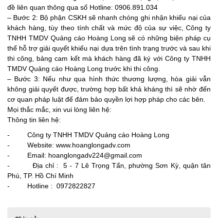
đề liên quan thông qua số Hotline:
0906.891.034
– Bước 2: Bộ phận CSKH sẽ nhanh chóng ghi nhận khiếu nại của
khách hàng, tùy theo tính chất và mức độ của sự việc,
Công ty
TNHH TMDV Quảng cáo Hoàng Long
sẽ có những biện pháp cụ
thể hỗ trợ giải quyết khiếu nại dựa trên tình trạng trước và sau khi
thi công, bảng cam kết mà khách hàng đã ký với
Công ty TNHH
TMDV Quảng cáo Hoàng Long
trước khi thi công.
– Bước 3: Nếu như qua hình thức thương lượng, hòa giải vẫn
không giải quyết được, trường hợp bất khả kháng thì sẽ nhờ đến
cơ quan pháp luật để đảm bảo quyền lợi hợp pháp cho các bên.
Mọi thắc mắc, xin vui lòng liên hệ:
Thông tin liên hệ:
-
Công ty TNHH TMDV Quảng cáo Hoàng Long
- Website: www.hoanglongadv.com
- Email: hoanglongadv224@gmail.com
- Địa chỉ :
5 - 7 Lê Trọng Tấn, phường Sơn Kỳ, quận tân
Phú, TP. Hồ Chí Minh
- Hotline : 0972822827