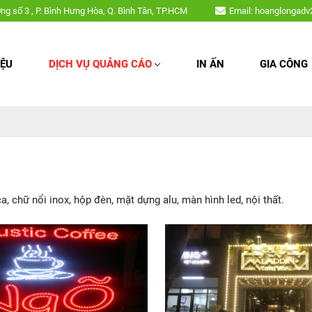
: Làm bảng hiệu, chữ nổi mica, chữ nổi inox, hộp đèn, mặt dựng alu, màn 
ờng số 3 , P. Bình Hưng Hòa, Q. Bình Tân, TP.HCM
Email: hoanglongad
IỆU
DỊCH VỤ QUẢNG CÁO
IN ẤN
GIA CÔNG
chữ nổi inox, hộp đèn, mặt dựng alu, màn hình led, nội thất.