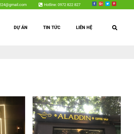
hình led, nội thất,....
v224@gmail.com
Hotline: 0972 822 827
DỰ ÁN
TIN TỨC
LIÊN HỆ