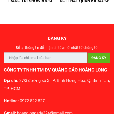
TRANG TRÍ SHOWROOM
NỘI THẤT QUÁN KARAOKE
ĐĂNG KÝ
Để lại thông tin để nhận tin tức mới nhất từ chúng tôi
CÔNG TY TNHH TM DV QUẢNG CÁO HOÀNG LONG
Địa chỉ:
27/3 đường số 3 , P. Bình Hưng Hòa, Q. Bình Tân,
TP. HCM
Hotline:
0972 822 827
Gmail:
hoanglongadv224@gmail.com