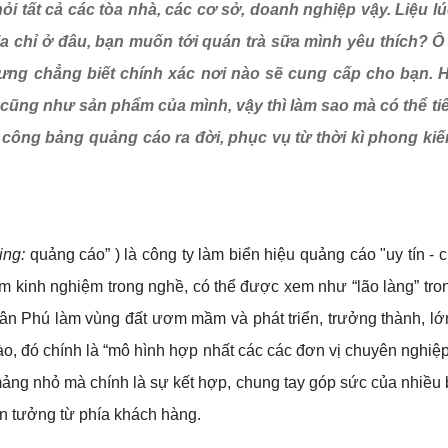
tất cả các tòa nhà, các cơ sở, doanh nghiệp vậy. Liệu l
chỉ ở đâu, bạn muốn tới quán trà sữa mình yêu thích? Ô h
ng chẳng biết chính xác nơi nào sẽ cung cấp cho bạn. H
cũng như sản phẩm của mình, vậy thì làm sao mà có thể ti
a công bảng quảng cáo ra đời, phục vụ từ thời kì phong kiế
ing:
quảng cáo” ) là công ty làm biển hiệu quảng cáo "uy tín - 
 kinh nghiệm trong nghề, có thể được xem như “lão làng” trong
 Tân Phú làm vùng đất ươm mầm và phát triển, trưởng thành, l
o, đó chính là “mô hình hợp nhất các các đơn vị chuyên nghiệp v
ảng nhỏ mà chính là sự kết hợp, chung tay góp sức của nhiều
n tưởng từ phía khách hàng.