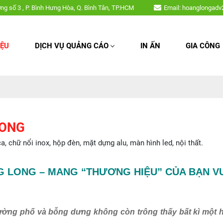
ữ nổi inox, hộp đèn, mặt dựng alu, màn hình led, nội thất,....
ờng số 3 , P. Bình Hưng Hòa, Q. Bình Tân, TP.HCM
Email: hoanglongad
IỆU
DỊCH VỤ QUẢNG CÁO
IN ẤN
GIA CÔNG
LONG
chữ nổi inox, hộp đèn, mặt dựng alu, màn hình led, nội thất.
 LONG – MANG “THƯƠNG HIỆU” CỦA BẠN V
ường phố và bỗng dưng không còn trông thấy bất kì một h