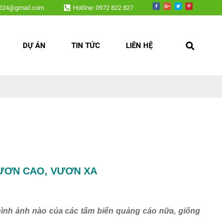
v224@gmail.com
Hotline: 0972 822 827
DỰ ÁN
TIN TỨC
LIÊN HỆ
ƯƠN CAO, VƯƠN XA
ình ảnh nào của các tấm biển quảng cáo nữa, giống