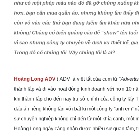
như có một phép màu nào đó đã gỡ chúng xuống khỏi 
hơn, bạn cần mua quần áo, nhưng không tìm thấy địa 
còn vô vàn các thứ bạn đang kiếm tìm khác nữa như
không! Chẳng có biển quảng cáo để "show" tên tuổi 
vì sao những công ty chuyên về dịch vụ thiết kế, gi
Trong đó có chúng tôi. Vậy chúng tôi là ai?
Hoàng Long ADV
( ADV là viết tắt của cụm từ “
Advertis
thành lập và đi vào hoạt động kinh doanh với hơn 10 năm
khi thành lập cho đến nay trụ sở chính của công ty lấy
dấu ấn riêng không lẫn với bất kì một công ty “anh em” nà
sự chuyên nghiệp không chỉ đến từ một khía cạnh, một m
Hoàng Long ngày càng nhận được nhiều sự quan tâm, ti