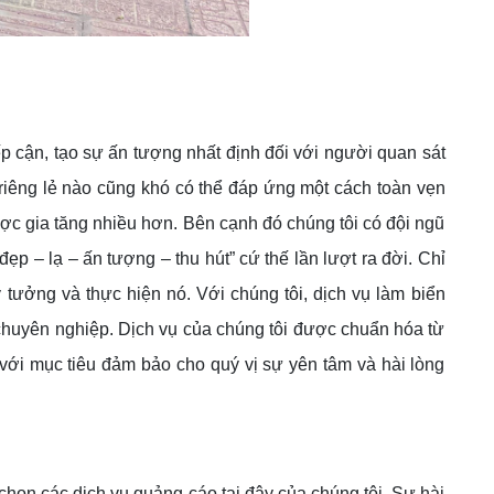
p cận, tạo sự ấn tượng nhất định đối với người quan sát
 riêng lẻ nào cũng khó có thể đáp ứng một cách toàn vẹn
ợc gia tăng nhiều hơn. Bên cạnh đó chúng tôi có đội ngũ
ẹp – lạ – ấn tượng – thu hút” cứ thế lần lượt ra đời. Chỉ
tưởng và thực hiện nó. Với chúng tôi, dịch vụ làm biển
chuyên nghiệp. Dịch vụ của chúng tôi được chuẩn hóa từ
n với mục tiêu đảm bảo cho quý vị sự yên tâm và hài lòng
chọn các dịch vụ quảng cáo tại đây của chúng tôi. Sự hài