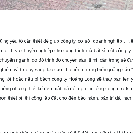
ng yếu tố cần thiết để giúp công ty, cơ sở, doanh nghiệp… tiế
, dịch vụ chuyên nghiệp cho công trình mà bất kì một công ty
huyên ngành, do đó trình độ chuyên sâu, tỉ mỉ, cẩn trọng sẽ đư
 nghiệm và tư duy sáng tạo cao cho nên những biển quảng cáo “đ
g tôi hoặc nếu bí bách công ty Hoàng Long sẽ thay bạn lên ý 
hông những thiết kế đẹp mắt mà đội ngũ thi công cũng cực kì 
họn thiết bị, thi công lắp đặt cho đến bảo hành, bảo trì dài hạ
ao, quý khách hàng hoàn toàn có thể đặt trọn niềm tin khi lựa 