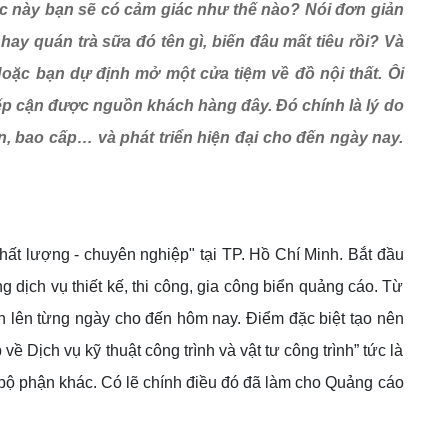
úc này bạn sẽ có cảm giác như thế nào? Nói đơn giản
ay quán trà sữa đó tên gì, biến đâu mất tiêu rồi? Và
oặc bạn dự định mở một cửa tiệm về đồ nội thất. Ôi
ếp cận được nguồn khách hàng đây. Đó chính là lý do
n, bao cấp… và phát triển hiện đại cho đến ngày nay.
chất lượng - chuyên nghiệp" tại TP. Hồ Chí Minh. Bắt đầu
 dịch vụ thiết kế, thi công, gia công biển quảng cáo. Từ
ớn lên từng ngày cho đến hôm nay. Điểm đặc biệt tạo nên
ề Dịch vụ kỹ thuật công trình và vật tư công trình” tức là
 bộ phận khác. Có lẽ chính điều đó đã làm cho Quảng cáo