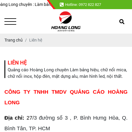
Long chuyên : Làm bảng hiệu, chữ nổi mica, chữ nổi inox, hộp đèn, mặt dự
Hotline: 0972 822 827
Trang chủ
Liên hệ
LIÊN HỆ
Quảng cáo Hoàng Long chuyên Làm bảng hiệu, chữ nổi mica,
chữ nổi inox, hộp đèn, mặt dựng alu, màn hình led, nội thất.
CÔNG TY TNHH TMDV QUẢNG CÁO HOÀNG
LONG
Địa chỉ:
27
/3 đường số 3 , P. Bình Hưng Hòa, Q.
Bình Tân, TP. HCM