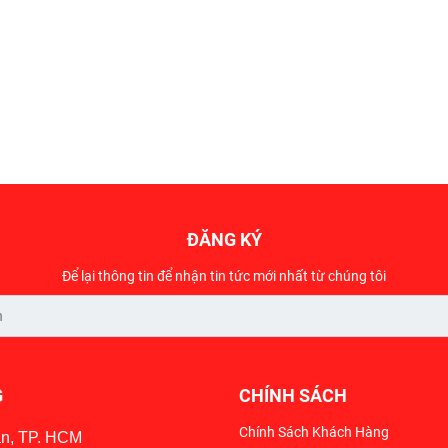
ĐĂNG KÝ
Để lại thông tin để nhận tin tức mới nhất từ chúng tôi
G
CHÍNH SÁCH
Chính Sách Khách Hàng
ân, TP. HCM