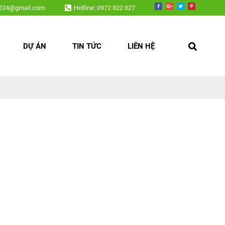
, nội thất,....
v224@gmail.com
Hotline: 0972 822 827
DỰ ÁN
TIN TỨC
LIÊN HỆ