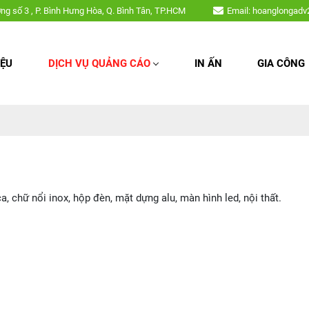
ng hiệu, chữ nổi mica, chữ nổi inox, hộp đèn, mặt dựng alu, màn hình led
ờng số 3 , P. Bình Hưng Hòa, Q. Bình Tân, TP.HCM
Email: hoanglongad
IỆU
DỊCH VỤ QUẢNG CÁO
IN ẤN
GIA CÔNG
chữ nổi inox, hộp đèn, mặt dựng alu, màn hình led, nội thất.