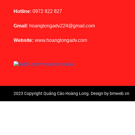
Hotline:
0972 822 827
Gmail:
hoanglongadv224@gmail.com
Website:
www.hoanglongadv.com
2023 Copyright Quảng Cáo Hoàng Long. Design by bmweb.vn