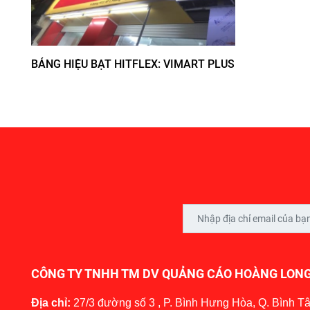
BẢNG HIỆU BẠT HITFLEX: VIMART PLUS
CÔNG TY TNHH TM DV QUẢNG CÁO HOÀNG LON
Địa chỉ:
27/3 đường số 3 , P. Bình Hưng Hòa, Q. Bình T