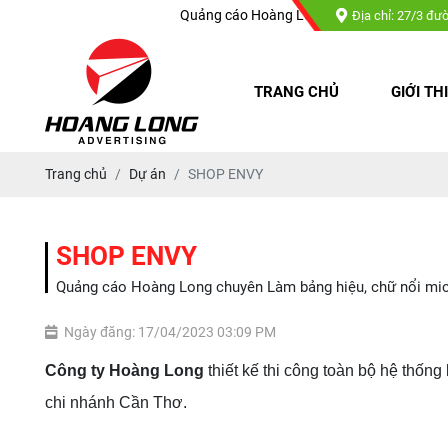
Quảng cáo Hoàng Long chuyên : Làm bảng hiệu, chữ nổi mica, chữ n
Địa chỉ: 27/3 đư
TRANG CHỦ
GIỚI TH
Trang chủ
Dự án
SHOP ENVY
SHOP ENVY
Quảng cáo Hoàng Long chuyên Làm bảng hiệu, chữ nổi mica, 
Ngày đăng: 17/04/2023 03:09 PM
Công ty Hoàng Long
thiết kế thi công toàn bộ hệ thống
chi nhánh Cần Thơ.