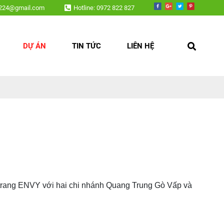
v224@gmail.com
Hotline: 0972 822 827
DỰ ÁN
TIN TỨC
LIÊN HỆ
hời trang ENVY với hai chi nhánh Quang Trung Gò Vấp và