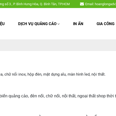
ổi inox, hộp đèn, mặt dựng alu, màn hình led, nội thất,....
ờng số 3 , P. Bình Hưng Hòa, Q. Bình Tân, TP.HCM
Email: hoanglongad
IỆU
DỊCH VỤ QUẢNG CÁO
IN ẤN
GIA CÔNG
chữ nổi inox, hộp đèn, mặt dựng alu, màn hình led, nội thất.
 biển quảng cáo, đèn nổi, chữ nổi, nội thất, ngoại thất shop t