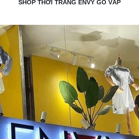
SHOP THỜI TRANG ENVY GÒ VẤP