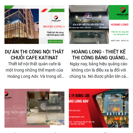
thương hiệu, thi công bảng hiệu
là để hiển thị thông tin cho một
đối tượng cụ thể, chỉ ra dịch vụ
của một đơn vị, hiển thị vị trí...
Và bảng hiệu quán cafe cũng
vậy, nếu bạn đang có ý định mở
một quán cafe và đang tìm cách
để có được nguồn khách ổn định
DỰ ÁN THI CÔNG NỘI THẤT
HOÀNG LONG - THIẾT KẾ
thì việc thi công bảng hiệu là vô
CHUỖI CAFE KATINAT
THI CÔNG BẢNG QUẢNG
cùng cần thiết.
CÁO, BẢNG HIỆU TẠI
Thiết kế nội thất quán cafe là
Ngày nay, bảng hiệu quảng cáo
TP.HCM
một trong những thế mạnh của
không còn là điều xa lạ đối với
Hoàng Long Adv. Và trong số
chúng ta. Nó được phần lớn các
các công trình tiêu biểu của
doanh nghiệp và đơn vị lựa chọn
chúng tôi, không thể không kể
để quảng bá sản phẩm, thương
đến dự án nội thất cho chuỗi
hiệu và dịch vụ đến với người
cafe Katinat - Thương hiệu cafe
tiêu dùng. Có rất nhiều loại hình
đình đám khiến nhiều người
bảng hiệu mà bạn có thể áp
thương nhớ tại Sài Gòn. Nhìn
dụng cho cửa hàng của mình.
chung, nội thất Katinat chính là
Nếu vẫn chưa biết nên làm biển
bản hòa tấu của những nốt
hiệu quảng cáo loại nào, bạn
trầm cổ điển và sự độc đáo, mới
hãy nhanh chóng liên hệ hotline