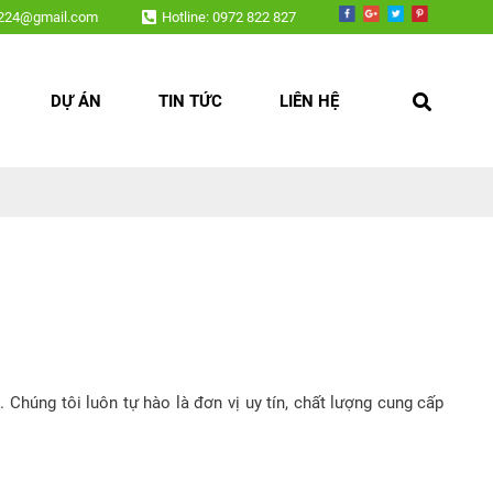
h led, nội thất,....
v224@gmail.com
Hotline: 0972 822 827
DỰ ÁN
TIN TỨC
LIÊN HỆ
 Chúng tôi luôn tự hào là đơn vị uy tín, chất lượng cung cấp