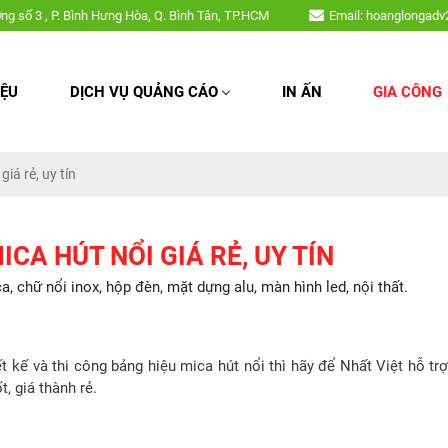
àm bảng hiệu, chữ nổi mica, chữ nổi inox, hộp đèn, mặt dựng alu, màn hìn
ờng số 3 , P. Bình Hưng Hòa, Q. Bình Tân, TP.HCM
Email: hoanglongad
IỆU
DỊCH VỤ QUẢNG CÁO
IN ẤN
GIA CÔNG
giá rẻ, uy tín
ICA HÚT NỔI GIÁ RẺ, UY TÍN
chữ nổi inox, hộp đèn, mặt dựng alu, màn hình led, nội thất.
 kế và thi công bảng hiệu mica hút nổi thì hãy để Nhất Việt hỗ trợ.
t, giá thành rẻ.