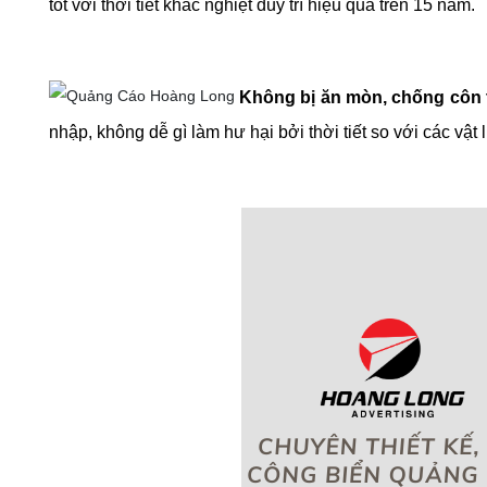
tốt với thời tiết khắc nghiệt duy trì hiệu quả trên 15 năm.
Không bị ăn mòn, chống côn 
nhập, không dễ gì làm hư hại bởi thời tiết
so với các vật 