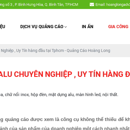
ổi mica, chữ nổi inox, hộp đèn, mặt dựng alu, màn hình led, nội thất,...
ờng số 3 , P. Bình Hưng Hòa, Q. Bình Tân, TP.HCM
Email: hoanglongad
IỆU
DỊCH VỤ QUẢNG CÁO
IN ẤN
GIA CÔNG
 Nghiệp , Uy Tín hàng đầu tại Tphcm - Quảng Cáo Hoàng Long
ALU CHUYÊN NGHIỆP , UY TÍN HÀNG 
chữ nổi inox, hộp đèn, mặt dựng alu, màn hình led, nội thất.
g quảng cáo được xem là công cụ không thể thiếu để kh
h ảnh của sản phẩm của doanh nghiệp một cách nhanh nhất 