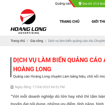
Quảng cáo Hoàng Long chuyên : Làm bảng hiệu, chữ n
Địa chỉ: 27/3 đư
TRANG CHỦ
GIỚI TH
Trang chủ
Gia công
Dịch vụ làm biển quảng cáo Alu Chuyên
DỊCH VỤ LÀM BIỂN QUẢNG CÁO 
HOÀNG LONG
Quảng cáo Hoàng Long chuyên Làm bảng hiệu, chữ nổi mica, 
Ngày đăng: 17/04/2023 04:32 PM
"Với mỗi doanh nghiệp dù lớn hay nhỏ thì tấm bản
truyền đạt nội dung, những ưu điểm, tính năng, hìn