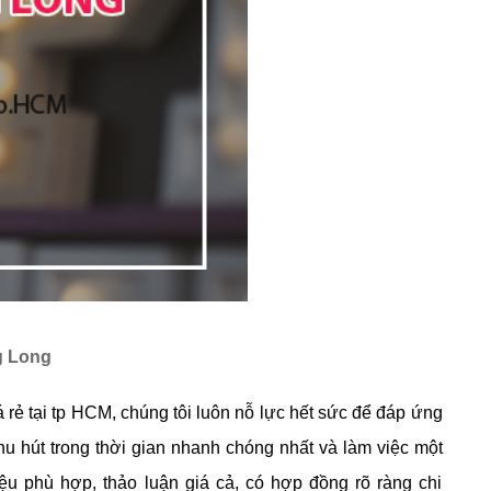
g Long
 rẻ tại tp HCM, chúng tôi luôn
 nỗ lực hết sức để đáp ứng 
u hút trong
thời gian nhanh chóng nhất và l
àm việc một
iệu phù hợp, thảo luận giá cả, có hợp đồng rõ ràng chi