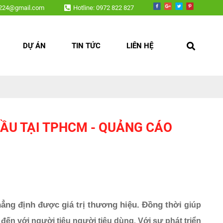
.
v224@gmail.com
Hotline: 0972 822 827
DỰ ÁN
TIN TỨC
LIÊN HỆ
ĐẦU TẠI TPHCM - QUẢNG CÁO
ẳng định được giá trị thương hiệu. Đồng thời
giúp
đến với người tiêu người tiêu dùng
Với sự phát triển
.