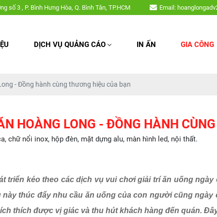
, hộp đèn, mặt dựng alu, màn hình led, nội thất,....
ờng số 3 , P. Bình Hưng Hòa, Q. Bình Tân, TP.HCM
Email: hoanglongad
IỆU
DỊCH VỤ QUẢNG CÁO
IN ẤN
GIA CÔNG
Long - Đồng hành cùng thương hiệu của bạn
 ĂN HOÀNG LONG - ĐỒNG HÀNH CÙNG
chữ nổi inox, hộp đèn, mặt dựng alu, màn hình led, nội thất.
triển kéo theo các dịch vụ vui chơi giải trí ăn uống ngày 
điều này thúc đẩy nhu cầu ăn uống của con người cũng ngày
kích thích được vị giác và thu hút khách hàng đến quán. Đ