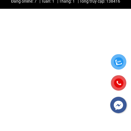
Đang online: 7
|
Tuần: 1
|
Tháng: 1
|
Tổng truy cập: 138416