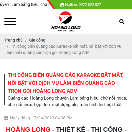
g hiệu, chữ nổi mica, chữ nổi inox, hộp đèn, mặt dựng alu, màn hình led
Hotline: 0972 822 827
Trang chủ
Gia công
Thi công biển quảng cáo Karaoke bắt mắt, nổi bật với dịch vụ
làm biển quảng cáo trọn gói Hoàng Long Adv
THI CÔNG BIỂN QUẢNG CÁO KARAOKE BẮT MẮT,
NỔI BẬT VỚI DỊCH VỤ LÀM BIỂN QUẢNG CÁO
TRỌN GÓI HOÀNG LONG ADV
Quảng cáo Hoàng Long chuyên Làm bảng hiệu, chữ nổi mica,
chữ nổi inox, hộp đèn, mặt dựng alu, màn hình led, nội thất.
Ngày đăng: 17/04/2023 04:38 PM
HOÀNG LONG
-
THIẾT KẾ - THI CÔNG -