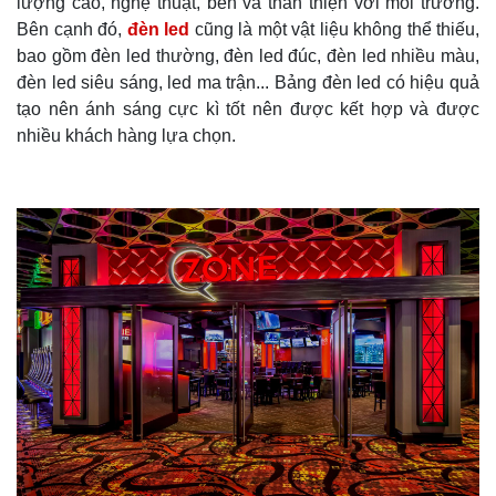
lượng cao, nghệ thuật, bền và thân thiện với môi trường.
Bên cạnh đó,
đèn led
cũng là một vật liệu không thể thiếu,
bao gồm đèn led thường, đèn led đúc, đèn led nhiều màu,
đèn led siêu sáng, led ma trận... Bảng đèn led có hiệu quả
tạo nên ánh sáng cực kì tốt nên được kết hợp và được
nhiều khách hàng lựa chọn.