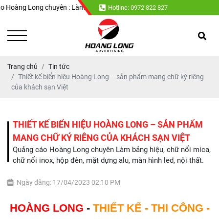
ong chuyên : Làm bảng hiệu, chữ nổi mica, chữ nổi inox, hộp đèn, mặt dựn
Hotline: 0972 822 827
Trang chủ
Tin tức
Thiết kế biển hiệu Hoàng Long – sản phẩm mang chữ ký riêng
của khách sạn Việt
THIẾT KẾ BIỂN HIỆU HOÀNG LONG – SẢN PHẨM
MANG CHỮ KÝ RIÊNG CỦA KHÁCH SẠN VIỆT
Quảng cáo Hoàng Long chuyên Làm bảng hiệu, chữ nổi mica,
chữ nổi inox, hộp đèn, mặt dựng alu, màn hình led, nội thất.
Ngày đăng: 17/04/2023 02:10 PM
HOÀNG LONG
-
THIẾT KẾ - THI CÔNG -