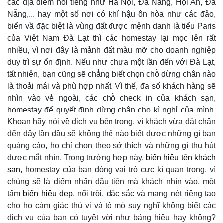
các địa điểm nổi tiếng như Hà Nội, Đà Nẵng, Hội An, Đà
Nẵng,... hay một số nơi có khí hậu ôn hòa như các đảo,
biển vầ đặc biệt là vùng đất được mệnh danh là tiểu Paris
của Việt Nam Đà Lạt thì các homestay lại mọc lên rất
nhiều, vì nơi đây là mảnh đất màu mỡ cho doanh nghiệp
duy trì sự ổn định. Nếu như chưa một lần đến với Đà Lạt,
tất nhiên, bạn cũng sẽ chẳng biết chọn chỗ dừng chân nào
là thoải mái và phù hợp nhất. Vì thế, đa số khách hàng sẽ
nhìn vào vẻ ngoài, các chỗ check in của khách sạn,
homestay để quyết định dừng chân cho kì nghỉ của mình.
Khoan hãy nói về dịch vụ bên trong, vì khách vừa đặt chân
đến đây lần đầu sẽ không thể nào biết được những gì bạn
quảng cáo, họ chỉ chọn theo sở thích và những gì thu hút
được mắt nhìn. Trong trường hợp này,
biển hiệu tên khách
sạn
, homestay của bạn đóng vai trò cực kì quan trọng, vì
chúng sẽ là điểm nhấn đầu tiên mà khách nhìn vào, một
tấm
biển hiệu đẹp
, nổi trội, đặc sắc và mang nét riêng tạo
cho họ cảm giác thú vị và tò mò suy nghĩ không biết các
dịch vụ của bạn có tuyệt vời như bảng hiệu hay không?