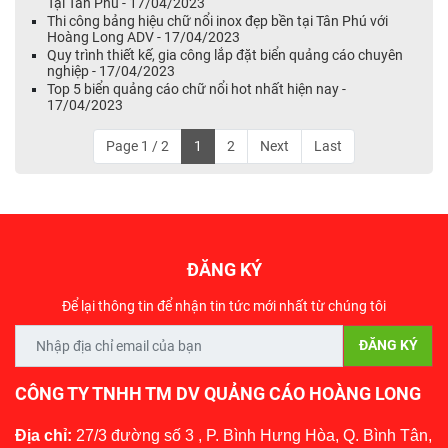
Tại Tân Phú - 17/04/2023
Thi công bảng hiệu chữ nổi inox đẹp bền tại Tân Phú với
Hoàng Long ADV - 17/04/2023
Quy trình thiết kế, gia công lắp đặt biển quảng cáo chuyên
nghiệp - 17/04/2023
Top 5 biển quảng cáo chữ nổi hot nhất hiện nay -
17/04/2023
Page 1 / 2
1
2
Next
Last
ĐĂNG KÝ
Để lại thông tin để nhận tin tức mới nhất từ chúng tôi
CÔNG TY TNHH TM DV QUẢNG CÁO HOÀNG LONG
Địa chỉ:
27/3 đường số 3 , P. Bình Hưng Hòa, Q. Bình Tân,