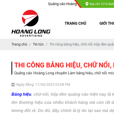
Quảng cáo Hoàng Long chuyên : Làm bảng hiệu, chữ nổi m
Địa chỉ: 27/3 đư
TRANG CHỦ
GIỚI TH
Trang chủ
Tin tức
Thi công bảng hiệu, chữ nổi, hộp đèn quả
THI CÔNG BẢNG HIỆU, CHỮ NỔI,
Quảng cáo Hoàng Long chuyên Làm bảng hiệu, chữ nổi mica, 
Ngày đăng: 17/04/2023 03:08 PM
Bảng hiệu
, chữ nổi, hộp đèn quảng cáo hiện nay là 
tên thương hiệu của nhiều khách hàng mà còn rất d
tương đối rẻ. Do đó, đây chính là lý do tại sao mà