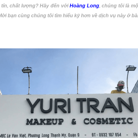
 tín, chất lượng? Hãy đến với
Hoàng Long
, chúng tôi là m
ời bạn cùng chúng tôi tìm hiểu kỹ hơn về dịch vụ này ở bài