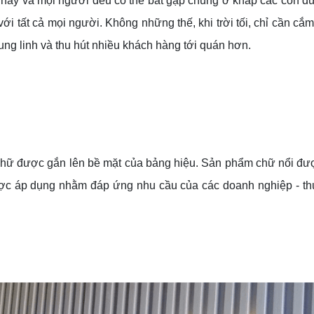
n nay và mọi người đều có thể bắt gặp chúng ở khắp các con 
i tất cả mọi người. Không những thế, khi trời tối, chỉ cần cắm
g linh và thu hút nhiều khách hàng tới quán hơn.
chữ được gắn lên bề mặt của bảng hiệu. Sản phẩm chữ nổi được
ợc áp dụng nhằm đáp ứng nhu cầu của các doanh nghiệp - thu