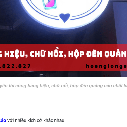
n thi công bảng hiệu, chữ nổi, hộp đèn quảng cáo chất l
cáo
với nhiều kích cỡ khác nhau.