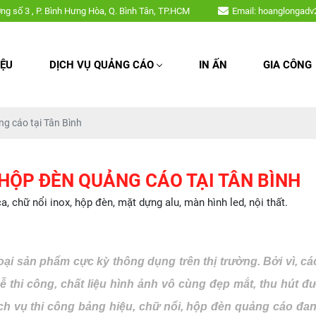
ica, chữ nổi inox, hộp đèn, mặt dựng alu, màn hình led, nội thất,....
ờng số 3 , P. Bình Hưng Hòa, Q. Bình Tân, TP.HCM
Email: hoanglongad
IỆU
DỊCH VỤ QUẢNG CÁO
IN ẤN
GIA CÔNG
ng cáo tại Tân Bình
 HỘP ĐÈN QUẢNG CÁO TẠI TÂN BÌNH
chữ nổi inox, hộp đèn, mặt dựng alu, màn hình led, nội thất.
loại sản phẩm cực kỳ thông dụng trên thị trường. Bởi vì, c
ễ thi công, chất liệu hình ảnh vô cùng đẹp mắt, thu hút 
 dịch vụ thi công bảng hiệu, chữ nổi, hộp đèn quảng cáo 