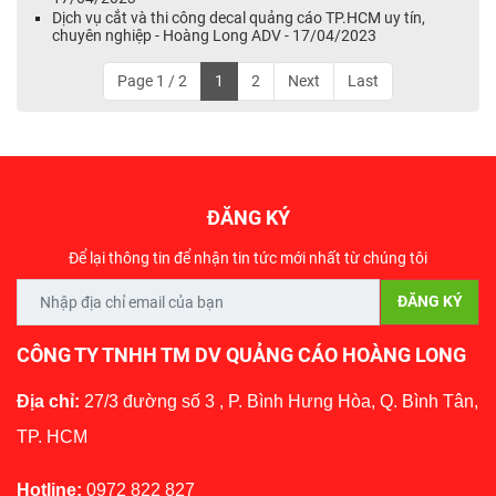
Dịch vụ cắt và thi công decal quảng cáo TP.HCM uy tín,
chuyên nghiệp - Hoàng Long ADV - 17/04/2023
Page 1 / 2
1
2
Next
Last
ĐĂNG KÝ
Để lại thông tin để nhận tin tức mới nhất từ chúng tôi
CÔNG TY TNHH TM DV QUẢNG CÁO HOÀNG LONG
Địa chỉ:
27/3 đường số 3 , P. Bình Hưng Hòa, Q. Bình Tân,
TP. HCM
Hotline:
0972 822 827