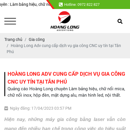
g hiệu, chữ nổi mica, chữ nổi inox, hộp đèn, mặt dựng alu, màn hình led,
Hotline: 0972 822 827
Trang chủ
Gia công
Hoàng Long Adv cung cấp dịch vụ gia công CNC uy tín tại Tân
Phú
HOÀNG LONG ADV CUNG CẤP DỊCH VỤ GIA CÔNG
CNC UY TÍN TẠI TÂN PHÚ
Quảng cáo Hoàng Long chuyên Làm bảng hiệu, chữ nổi mica,
chữ nổi inox, hộp đèn, mặt dựng alu, màn hình led, nội thất.
Ngày đăng: 17/04/2023 03:57 PM
Hiện nay, những máy gia công bằng laser vẫn còn
mang đến nhiều hạn chế trong công việc do hiệu suất