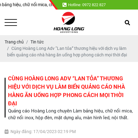
 chữ nổi mica, chữ nổi inox, hộp đèn, mặt dựng alu, màn hình led, nội th
Hotline: 0972 822 827
Trang chủ
Tin tức
Cùng Hoàng Long Adv “Lan tỏa” thương hiệu với dịch vụ làm
biển quảng cáo nhà hàng ăn uống hợp phong cách mọi thời đại
CÙNG HOÀNG LONG ADV “LAN TỎA” THƯƠNG
HIỆU VỚI DỊCH VỤ LÀM BIỂN QUẢNG CÁO NHÀ
HÀNG ĂN UỐNG HỢP PHONG CÁCH MỌI THỜI
ĐẠI
Quảng cáo Hoàng Long chuyên Làm bảng hiệu, chữ nổi mica,
chữ nổi inox, hộp đèn, mặt dựng alu, màn hình led, nội thất.
Ngày đăng: 17/04/2023 02:19 PM