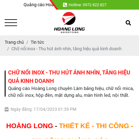
Quảng cáo Hoàng Long chuyên : Làm bảng hiệu, chữ nổi mica, chữ nổi i
Hotline: 0972 822 827
Trang chủ
Tin tức
Chữ nổi inox - Thu hút ánh nhìn, tăng hiệu quả kinh doanh
CHỮ NỔI INOX - THU HÚT ÁNH NHÌN, TĂNG HIỆU
QUẢ KINH DOANH
Quảng cáo Hoàng Long chuyên Làm bảng hiệu, chữ nổi mica,
chữ nổi inox, hộp đèn, mặt dựng alu, màn hình led, nội thất.
Ngày đăng: 17/04/2023 01:39 PM
HOÀNG LONG
-
THIẾT KẾ - THI CÔNG -