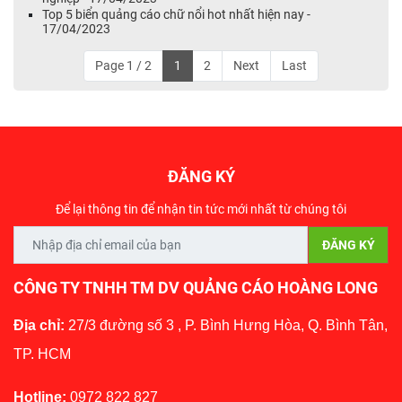
Top 5 biển quảng cáo chữ nổi hot nhất hiện nay -
17/04/2023
Page 1 / 2
1
2
Next
Last
ĐĂNG KÝ
Để lại thông tin để nhận tin tức mới nhất từ chúng tôi
CÔNG TY TNHH TM DV QUẢNG CÁO HOÀNG LONG
Địa chỉ:
27/3 đường số 3 , P. Bình Hưng Hòa, Q. Bình Tân,
TP. HCM
Hotline:
0972 822 827